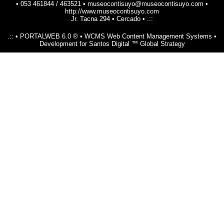
• 053 461844 / 463521 • museocontisuyo@museocontisuyo.com •
http://www.museocontisuyo.com
Jr. Tacna 294 • Cercado • .::
.:: • PORTALWEB 6.0 ® • WCMS Web Content Management Systems •
Development for Santos Digital ™ Global Strategy