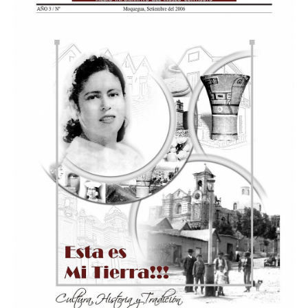
• • • •