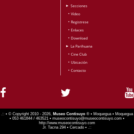
Secciones
►
Vídeo
•
Registrese
•
Enlaces
•
Download
•
La Parihuana
►
Cine Club
•
Ubicación
•
Contacto
•
.:: • © Copyright 2010 - 2026,
Museo Contisuyo
® • Moquegua • Moquegua
• 053 461844 / 463521 • museocontisuyo@museocontisuyo.com •
http://www.museocontisuyo.com
Jr. Tacna 294 • Cercado • .::