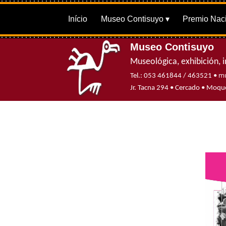
Início
Museo Contisuyo
Premio Naci
Museo Contisuyo
Museológica, exhibición, i
mu
Tel.: 053 461844 / 463521 •
Jr. Tacna 294 • Cercado • Mo