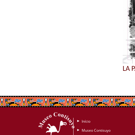
LA 
Início
►
Museo Contisuyo
►