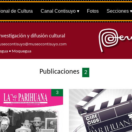
onal de Cultura
Canal Contisuyo
Fotos
Secciones
nvestigación y difusión cultural
seocontisuyo@museocontisuyo.com
quegua • Moquegua
Publicaciones
2
3