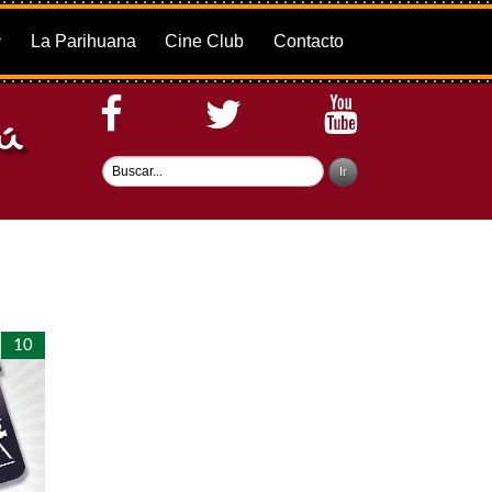
La Parihuana
Cine Club
Contacto
10