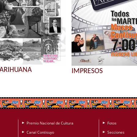
PARIHUANA
IMPRESOS
Premio Nacional de Cultura
Fotos
►
►
Canal Contisuyo
Secciones
►
►