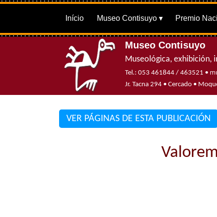
Início
Museo Contisuyo
Premio Naci
Museo Contisuyo
Museológica, exhibición, i
mu
Tel.: 053 461844 / 463521 •
Jr. Tacna 294 • Cercado • Mo
VER PÁGINAS DE ESTA PUBLICACIÓN
Valorem