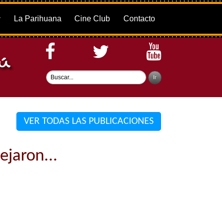
La Parihuana
Cine Club
Contacto
VER TODAS LAS PUBLICACIONES
jaron...