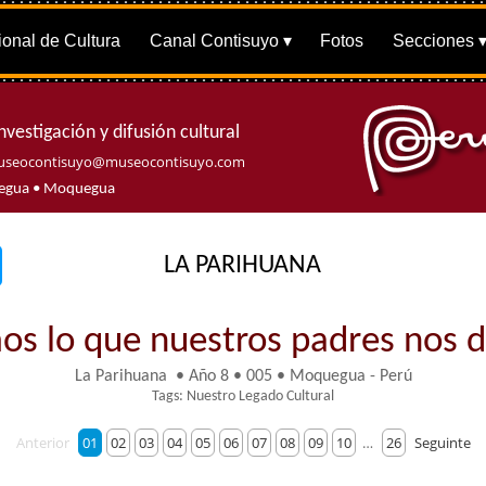
onal de Cultura
Canal Contisuyo
Fotos
Secciones
nvestigación y difusión cultural
seocontisuyo@museocontisuyo.com
quegua • Moquegua
LA PARIHUANA
os lo que nuestros padres nos de
La Parihuana • Año 8 • 005 • Moquegua - Perú
Tags: Nuestro Legado Cultural
Anterior
01
02
03
04
05
06
07
08
09
10
…
26
Seguinte