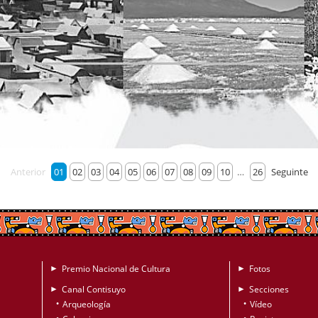
Anterior
01
02
03
04
05
06
07
08
09
10
…
26
Seguinte
Premio Nacional de Cultura
Fotos
►
►
Canal Contisuyo
Secciones
►
►
Arqueología
Vídeo
•
•