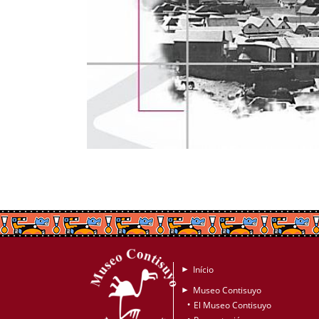
Início
►
Museo Contisuyo
►
El Museo Contisuyo
•