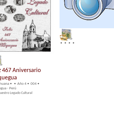
• • • •
z 467 Aniversario
uegua
ihuana • • Año 4 • 004 •
gua - Perú
uestro Legado Cultural