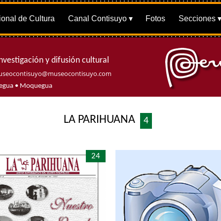
onal de Cultura
Canal Contisuyo
Fotos
Secciones
nvestigación y difusión cultural
seocontisuyo@museocontisuyo.com
quegua • Moquegua
LA PARIHUANA
4
24