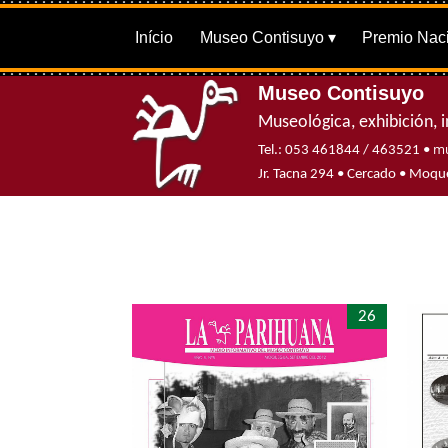
Início
Museo Contisuyo
Premio Naci
Museo Contisuyo
Museológica, exhibición, i
mu
Tel.: 053 461844 / 463521 •
Jr. Tacna 294 • Cercado • Mo
26