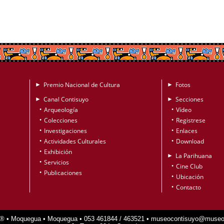
Premio Nacional de Cultura
Fotos
►
►
Canal Contisuyo
Secciones
►
►
Arqueología
Vídeo
•
•
Colecciones
Registrese
•
•
Investigaciones
Enlaces
•
•
Actividades Culturales
Download
•
•
Exhibición
•
La Parihuana
►
Servicios
•
Cine Club
•
Publicaciones
•
Ubicación
•
Contacto
•
® • Moquegua • Moquegua • 053 461844 / 463521 • museocontisuyo@museoc