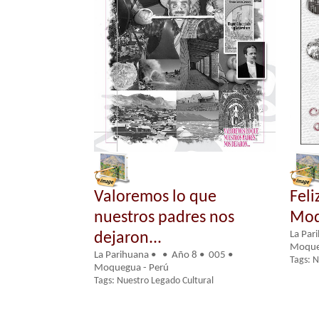
Valoremos lo que
Feli
nuestros padres nos
Moq
La Par
dejaron...
Moque
La Parihuana • • Año 8 • 005 •
Tags: N
Moquegua - Perú
Tags: Nuestro Legado Cultural